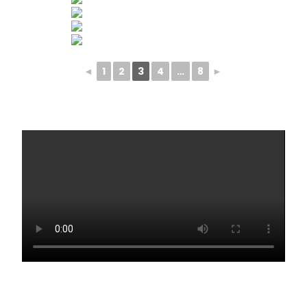
◄
1
2
3
4
…
8
►