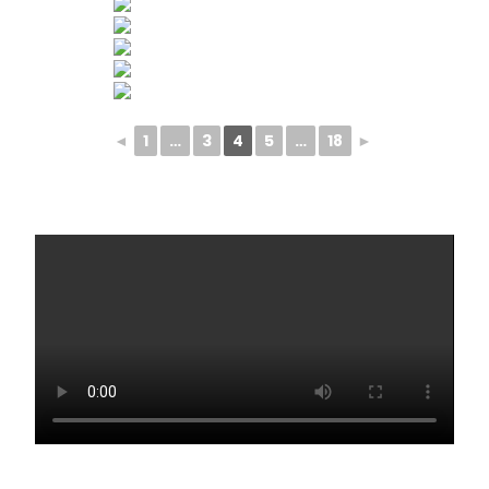
◄
1
…
3
4
5
…
18
►