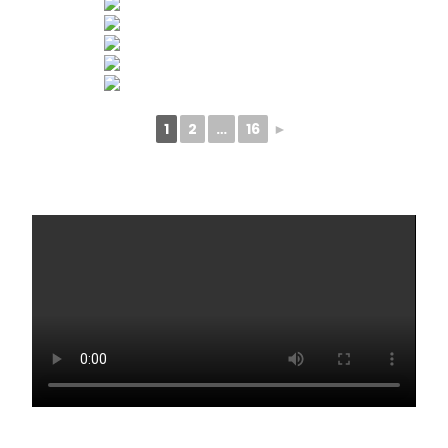
1
2
…
16
►