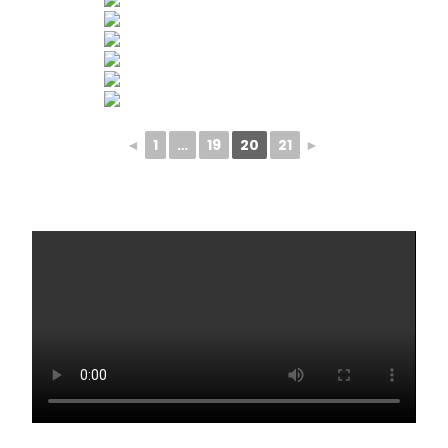
◄
1
…
19
20
21
►